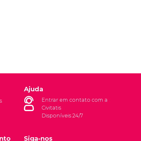
Ajuda
Entrar em contato com a
s
Civitatis
Disponíveis 24/7
nto
Siga-nos