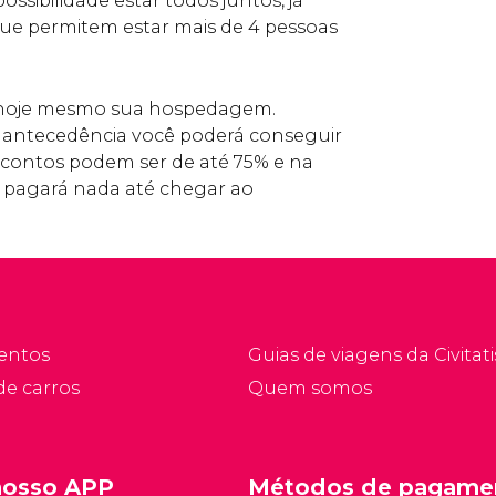
ossibilidade estar todos juntos, já
que permitem estar mais de 4 pessoas
e hoje mesmo sua hospedagem.
antecedência você poderá conseguir
scontos podem ser de até 75% e na
o pagará nada até chegar ao
entos
Guias de viagens da Civitati
de carros
Quem somos
nosso APP
Métodos de pagame