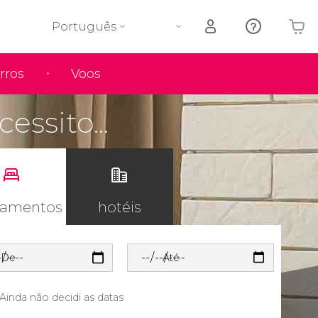
Português
rros
Voos
O seu carrinho está vazio
essito...
tamentos
hotéis
De
Até
Ainda não decidi as datas