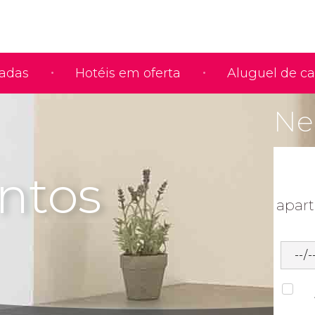
iadas
Hotéis em oferta
Aluguel de ca
Nec
ntos
apar