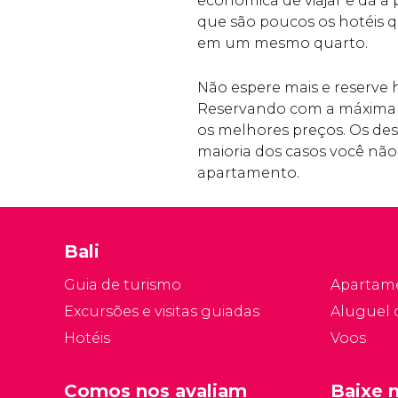
econômica de viajar e dá a p
que são poucos os hotéis 
em um mesmo quarto.
Não espere mais e reserv
Reservando com a máxima 
os melhores preços. Os de
maioria dos casos você nã
apartamento.
Bali
Guia de turismo
Apartam
Excursões e visitas guiadas
Aluguel 
Hotéis
Voos
Comos nos avaliam
Baixe 