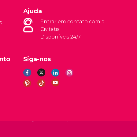
Ajuda
Entrar em contato com a
s
Civitatis
Disponíveis 24/7
nto
Siga-nos
rais
Aviso legal
Política de privacidade
Cookies