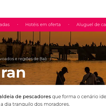
iadas
Hotéis em oferta
Aluguel de ca
voados e regiões de Bali
ran
aldeia de pescadores
que forma o cenário ide
 a dia tranquilo dos moradores.