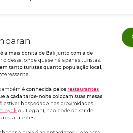
imbaran
é a mais bonita de Bali junto com a de
ário dessa, onde quase há apenas turistas,
em tanto turistas quanto população local
,
nteressante.
n também é
conhecida pelos
restaurantes
ue a cada tarde-noite colocam suas mesas
cê estiver hospedado nas proximidades
minyak
ou Legian), não pode deixar de
 restaurantes.
chegar à praia
é ao
entardecer
. Com essa