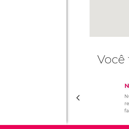
Você 
N
N
re
f
s
d