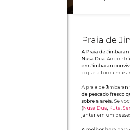
Praia de J
A Praia de Jimbaran 
Nusa Dua
. Ao contr
em
Jimbaran conviv
o que a torna mais i
A praia de Jimbara
de pescado fresco q
sobre a areia
. Se vo
(
Nusa Dua
,
Kuta
,
Se
jantar em um desses
A melhor hora
para 