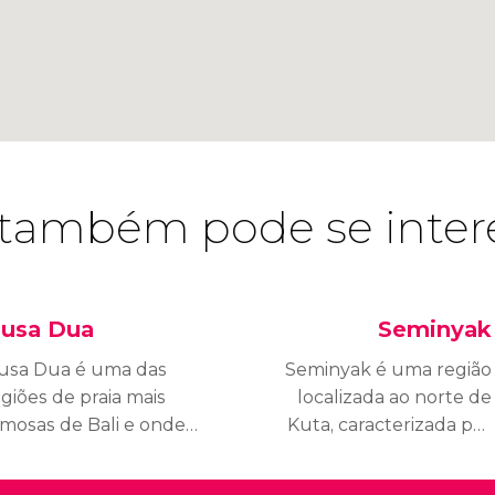
também pode se inter
usa Dua
Seminyak
usa Dua é uma das
Seminyak é uma região
giões de praia mais
localizada ao norte de
amosas de Bali e onde
Kuta, caracterizada por
e encontram alguns
seu ambiente
os hotéis mais luxuosos
internacional e hotéis e