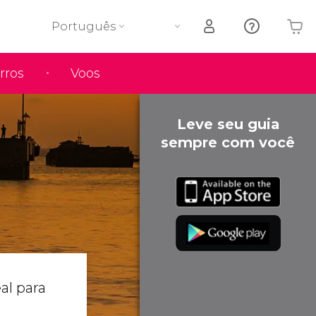
Português
rros
Voos
O seu carrinho está vazio
Leve seu guia
sempre com você
al para