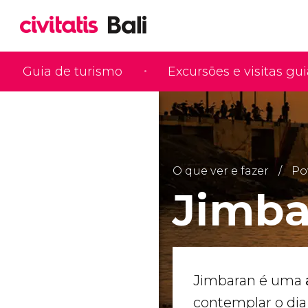
Guia de turismo
Excursões e visitas gu
O que ver e fazer
Po
Jimba
Jimbaran é uma
contemplar o dia