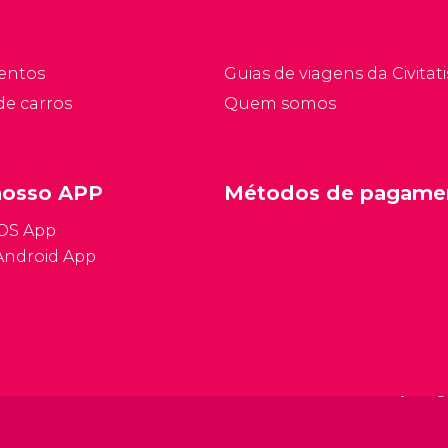
a ilha. É uma zona
restaurantes de luxo.
estinada ao relax e não
ferece muito mais além
entos
Guias de viagens da Civitati
sso.
de carros
Quem somos
nosso APP
Métodos de pagame
iOS App
Android App
Condições ge