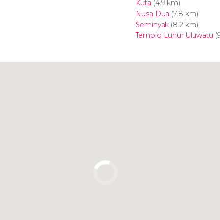
Kuta
(4.9 km)
Nusa Dua
(7.8 km)
Seminyak
(8.2 km)
Templo Luhur Uluwatu
(9
Clique para usar o mapa