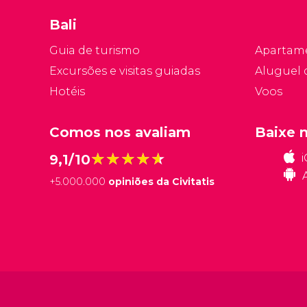
d
Bali
d
o
Guia de turismo
Apartam
di
Excursões e visitas guiadas
Aluguel 
Hotéis
Voos
Comos nos avaliam
Baixe 
★★★★★
★★★★★
9,1/10
+
5.000.000
opiniões da Civitatis