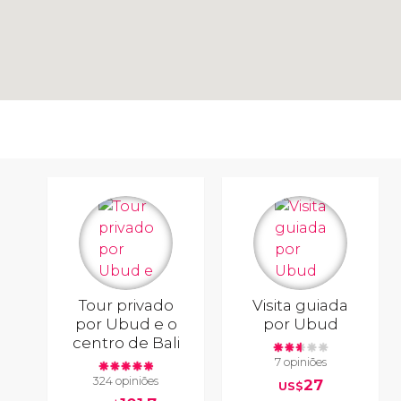
Tour privado
Visita guiada
por Ubud e o
por Ubud
centro de Bali
7 opiniões
324 opiniões
27
US$