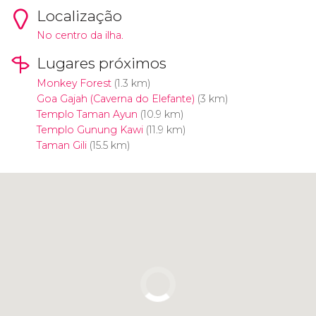
Localização
No centro da ilha.
Lugares próximos
Monkey Forest
(1.3 km)
Goa Gajah (Caverna do Elefante)
(3 km)
Templo Taman Ayun
(10.9 km)
Templo Gunung Kawi
(11.9 km)
Taman Gili
(15.5 km)
Clique para usar o mapa