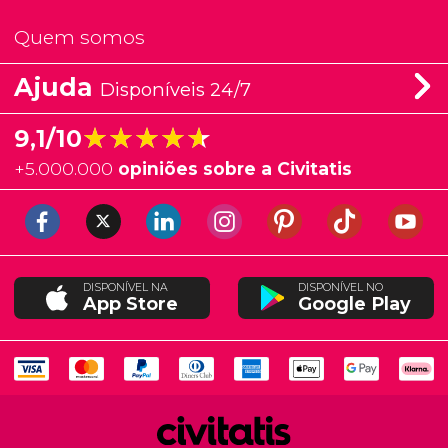
Quem somos
Ajuda
Disponíveis 24/7
★★★★★
★★★★★
9,1/10
+
5.000.000
opiniões sobre a Civitatis
DISPONÍVEL NA
DISPONÍVEL NO
App Store
Google Play