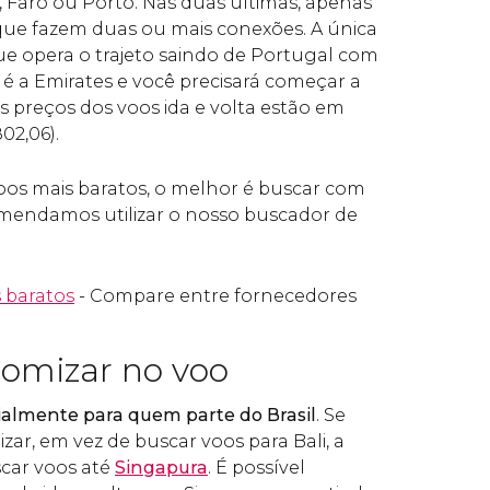
, Faro ou Porto. Nas duas últimas, apenas
que fazem duas ou mais conexões. A única
e opera o trajeto saindo de Portugal com
 a Emirates e você precisará começar a
s preços dos voos ida e volta estão em
02,06).
oos mais baratos, o melhor é buscar com
mendamos utilizar o nosso buscador de
 baratos
- Compare entre fornecedores
omizar no voo
cialmente para quem parte do Brasil
. Se
ar, em vez de buscar voos para Bali, a
car voos até
Singapura
. É possível