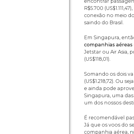
encontrar passagens 
R$
5.700 (
US$
1.111,4
conexão no meio do 
saindo do Brasil.
Em Singapura, então
companhias aéreas
Jetstar ou Air Asia,
(
US$
118,01).
Somando os dois val
(
US$
1.218,72). Ou se
e ainda pode aprovei
Singapura, uma das 
um dos nossos desti
É recomendável pas
Já que os voos do s
companhia aérea, ni