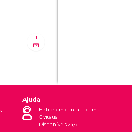
1
Ajuda
Entrar em contato com a
s
Civitatis
Disponíveis 24/7