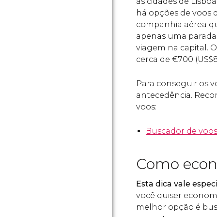
as cidades de Lisboa
há opções de voos 
companhia aérea qu
apenas uma parada é
viagem na capital. O
cerca de
€
700 (
US$
8
Para conseguir os v
antecedência. Reco
voos:
Buscador de voos
Como econ
Esta dica vale espe
você quiser economiz
melhor opção é bus