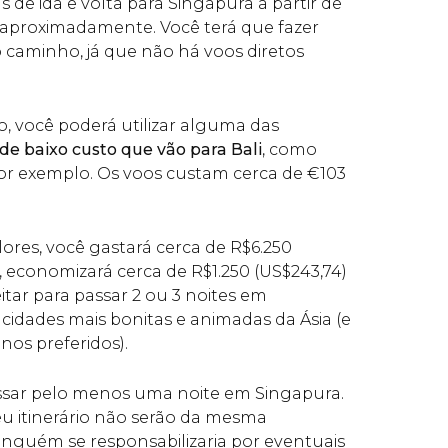
de ida e volta para Singapura a partir de
7), aproximadamente. Você terá que fazer
caminho, já que não há voos diretos
, você poderá utilizar alguma das
de baixo custo que vão para Bali
, como
 por exemplo. Os voos custam cerca de
€
103
ores, você gastará cerca de
R$
6.250
ja, economizará cerca de
R$
1.250 (
US$
243,74)
tar para passar 2 ou 3 noites em
cidades mais bonitas e animadas da Ásia (e
nos preferidos).
sar pelo menos uma noite em Singapura.
eu itinerário não serão da mesma
nguém se responsabilizaria por eventuais