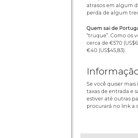
atrasos em algum d
perda de algum tre
Quem sai de Portug
“truque”. Como os v
cerca de
€
570 (
US$
6
€
40 (
US$
45,83).
Informação
Se você quiser mais 
taxas de entrada e
estiver até outras p
procurará no link a 