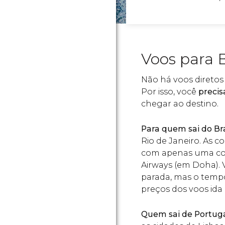
Voos para B
Não há voos diretos 
Por isso, você
precis
chegar ao destino.
Para quem sai do Bra
Rio de Janeiro. As 
com apenas uma con
Airways (em Doha). 
parada, mas o tempo
preços dos voos id
Quem sai de Portug