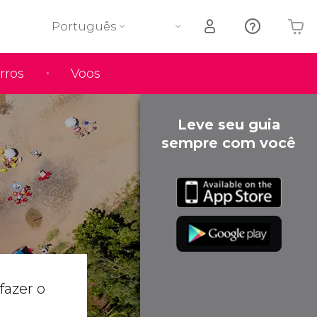
Português
rros
Voos
O seu carrinho está vazio
Leve seu guia
sempre com você
fazer o