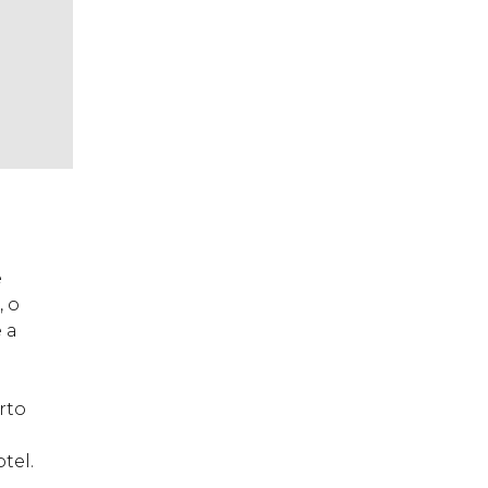
e
, o
 a
rto
tel.