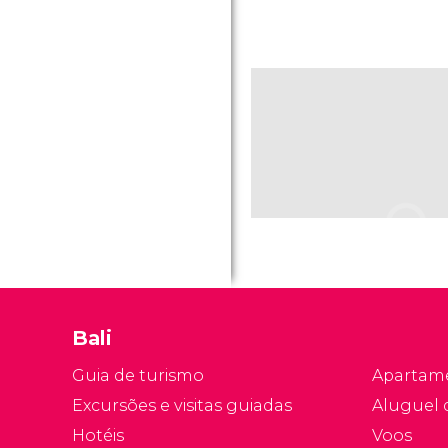
Bali
Guia de turismo
Apartam
Excursões e visitas guiadas
Aluguel 
Hotéis
Voos