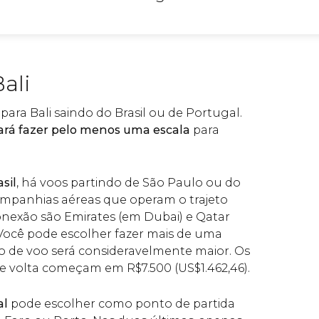
ali
para Bali saindo do Brasil ou de Portugal.
ará fazer pelo menos uma escala
para
sil
, há voos partindo de São Paulo ou do
companhias aéreas que operam o trajeto
exão são Emirates (em Dubai) e Qatar
Você pode escolher fazer mais de uma
 de voo será consideravelmente maior. Os
a e volta começam em
R$
7.500 (
US$
1.462,46).
al
pode escolher como ponto de partida