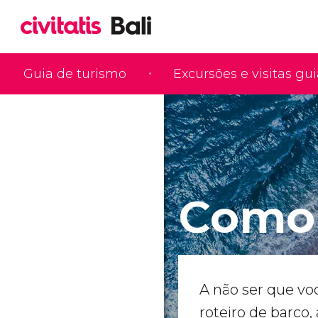
Guia de turismo
Excursões e visitas gu
Como 
A não ser que voc
roteiro de barco,