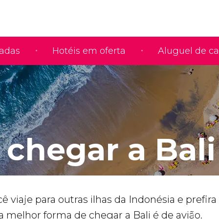
iadas
Hotéis em oferta
Aluguel de ca
chegar a Bali
ê viaje para outras ilhas da Indonésia e prefira 
 a melhor forma de chegar a Bali é de avião.