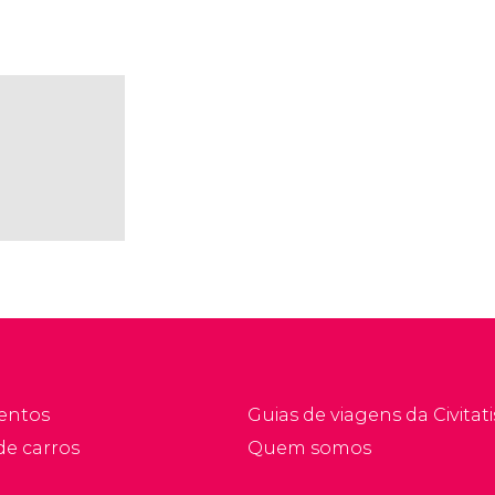
entos
Guias de viagens da Civitati
de carros
Quem somos