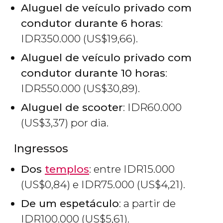
Aluguel de veículo privado com
condutor durante 6 horas
:
IDR
350.000 (
US$
19,66).
Aluguel de veículo privado com
condutor durante 10 horas
:
IDR
550.000 (
US$
30,89).
Aluguel de scooter
:
IDR
60.000
(
US$
3,37) por dia.
Ingressos
Dos
templos
: entre
IDR
15.000
(
US$
0,84) e
IDR
75.000 (
US$
4,21).
De um espetáculo
: a partir de
IDR
100.000 (
US$
5,61).