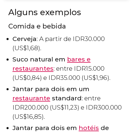
Alguns exemplos
Comida e bebida
Cerveja
: A partir de
IDR
30.000
(
US$
1,68).
Suco natural em
bares e
restaurantes
: entre
IDR
15.000
(
US$
0,84) e
IDR
35.000 (
US$
1,96).
Jantar para dois em um
restaurante
standard
: entre
IDR
200.000 (
US$
11,23) e
IDR
300.000
(
US$
16,85).
Jantar para dois em
hotéis
de