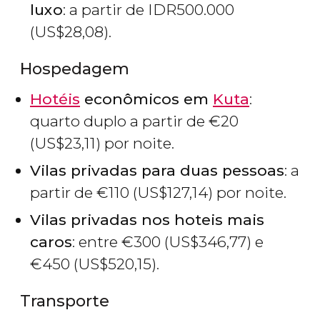
luxo
: a partir de
IDR
500.000
(
US$
28,08).
Hospedagem
Hotéis
econômicos em
Kuta
:
quarto duplo a partir de
€
20
(
US$
23,11) por noite.
Vilas privadas para duas pessoas
: a
partir de
€
110 (
US$
127,14) por noite.
Vilas privadas nos hoteis mais
caros
: entre
€
300 (
US$
346,77) e
€
450 (
US$
520,15).
Transporte