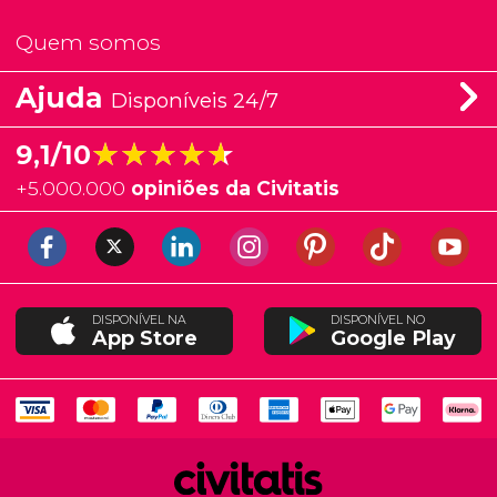
Quem somos
Ajuda
Disponíveis 24/7
★★★★★
★★★★★
9,1/10
+
5.000.000
opiniões da Civitatis
DISPONÍVEL NA
DISPONÍVEL NO
App Store
Google Play